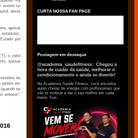
 quando R$
um evento no
CURTA NOSSA FAN PAGE
manhã desta
rta, apesar
 estaduais,
 Estado por
Postagem em destaque
T), o valor
nto, apesar
@academia_saudefitness : Chegou a
hora de cuidar da saúde, melhorar o
condicionamento e ainda se divertir!
 estados da
 janeiro em
Na Academia Saúde Fitness, você encontra
aulas cheias de energia com profissionais que
 (quando se
vão te motivar a dar o seu melhor em cada
 anterior”,
treino. Fun...
2016