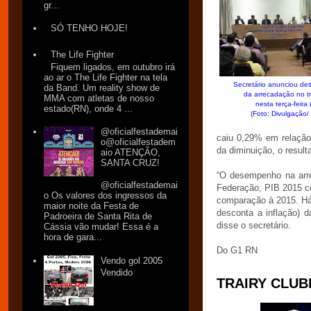
gr...
SÓ TENHO HOJE!
The Life Fighter
Fiquem ligados, em outubro irá
ao ar o The Life Fighter na tela
Secretário anunciou d
da Band. Um reality show de
da arrecadação no tr
MMA com atletas de nosso
nesta terça-feira
estado(RN), onde 4 ...
(Foto: Divulgação/
@oficialfestademai
caiu 0,29% em relação 
o@oficialfestadem
da diminuição, o resulta
aio ATENÇÃO,
SANTA CRUZ!
“O desempenho na arre
@oficialfestademai
Federação, PIB 2015 c
o Os valores dos ingressos da
comparação à 2015. Há
maior noite da Festa de
desconta a inflação) 
Padroeira de Santa Rita de
disse o secretário.
Cássia vão mudar! Essa é a
hora de gara...
Do G1 RN
Vendo gol 2005
Vendido
TRAIRY CLUBE