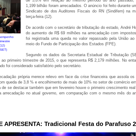
de 5,8% em relação ao mesmo período do ano passado,
1,199 bilhão foram arrecadados. O anúncio foi feito durante 
Sindicato de dos Auditores Fiscais do RN (Sindifern) na 
terça-feira (12).
De acordo com o secretário de tributação do estado, André Ho
do aumento de R$ 69 milhões na arrecadação com impostos
esempenho
foi registrada uma queda no valor repassado pela União ao
imestre
meio do Fundo de Participação dos Estados (FPE).
 (12)
 SET)
Segundo os dados da Secretaria Estadual de Tributação (SE
ao primeiro trimestre de 2015, o que representa R$ 2,179 milhões. No enta
do foi considerado satisfatório pelo secretário.
cadação própria merece relevo em face da crise financeira que assola os
om queda de 3,8 % e encolhimento de mais de 10% no setor de comércio em
 de se destacar também que em fevereiro houve o primeiro crescimento real
da arrecadação no atual governo, em comparação com o mesmo mês do ano
 APRESENTA: Tradicional Festa do Parafuso 