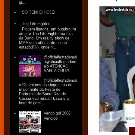
gr...
SÓ TENHO HOJE!
The Life Fighter
Fiquem ligados, em outubro irá
ao ar o The Life Fighter na tela
da Band. Um reality show de
MMA com atletas de nosso
estado(RN), onde 4 ...
@oficialfestademai
o@oficialfestadem
aio ATENÇÃO,
SANTA CRUZ!
@oficialfestademai
o Os valores dos ingressos da
maior noite da Festa de
Padroeira de Santa Rita de
Cássia vão mudar! Essa é a
hora de gara...
Vendo gol 2005
Vendido