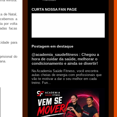
uma revista.
CURTA NOSSA FAN PAGE
a de Natal,
ecebemos a
a por volta
adas facas
cidade para
Postagem em destaque
@academia_saudefitness : Chegou a
risional do
hora de cuidar da saúde, melhorar o
mana.
condicionamento e ainda se divertir!
Na Academia Saúde Fitness, você encontra
aulas cheias de energia com profissionais que
vão te motivar a dar o seu melhor em cada
treino. Fun...