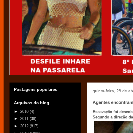
Postagens populares
quinta-feira, 28 de ab
Agentes encontram 
Arquivos do blog
►
2010
(4)
Escavação foi descober
Segundo a direção da
►
2011
(38)
►
2012
(817)