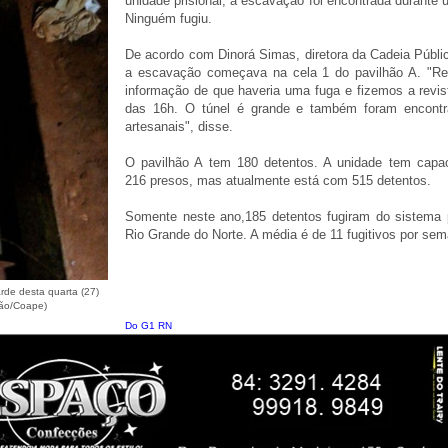
unidade prisional, a escavação foi encontrada durante 
Ninguém fugiu.
De acordo com Dinorá Simas, diretora da Cadeia Públic
a escavação começava na cela 1 do pavilhão A. "R
informação de que haveria uma fuga e fizemos a revist
das 16h. O túnel é grande e também foram encontr
artesanais", disse.
O pavilhão A tem 180 detentos. A unidade tem capa
216 presos, mas atualmente está com 515 detentos.
Somente neste ano,185 detentos fugiram do sistema p
Rio Grande do Norte. A média é de 11 fugitivos por se
rde desta quarta (27)
ção/Coape)
Do G1 RN