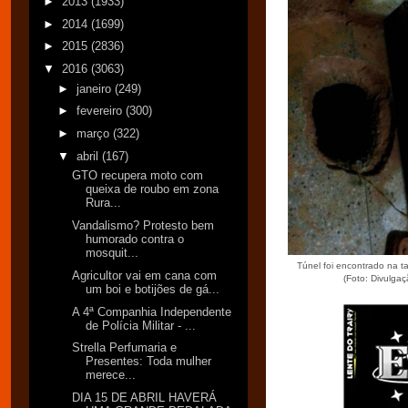
►
2013
(1933)
►
2014
(1699)
►
2015
(2836)
▼
2016
(3063)
►
janeiro
(249)
►
fevereiro
(300)
►
março
(322)
▼
abril
(167)
GTO recupera moto com
queixa de roubo em zona
Rura...
Vandalismo? Protesto bem
humorado contra o
mosquit...
Túnel foi encontrado na ta
Agricultor vai em cana com
(Foto: Divulga
um boi e botijões de gá...
A 4ª Companhia Independente
de Polícia Militar - ...
Strella Perfumaria e
Presentes: Toda mulher
merece...
DIA 15 DE ABRIL HAVERÁ