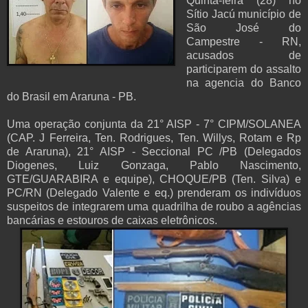
Quinta-feira (28) no
Sítio Jacú município de
São José do
Campestre - RN,
acusados de
participarem do assalto
na agencia do Banco
do Brasil em Araruna - PB.
Uma operação conjunta da 21° AISP - 7° CIPM/SOLANEA
(CAP. J Ferreira, Ten. Rodrigues, Ten. Willys, Rotam e Rp
de Araruna), 21° AISP - Seccional PC /PB (Delegados
Diogenes, Luiz Gonzaga, Pablo Nascimento,
GTE/GUARABIRA e equipe), CHOQUE/PB (Ten. Silva) e
PC/RN (Delegado Valente e eq.) prenderam os indivíduos
suspeitos de integrarem uma quadrilha de roubo a agências
bancárias e estouros de caixas eletrônicos.