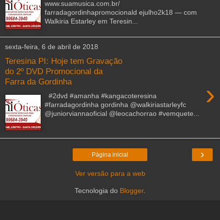
www.suamusica.com.br/
farradagordinhapromocionald ejulho2k18 — com
Walkiria Estarley em Teresin...
sexta-feira, 6 de abril de 2018
Teresina PI: Hoje tem Gravação
do 2º DVD Promocional da
Farra da Gordinha
›
#2dvd #amanha #kangacoteresina
#farradagordinha gordinha @walkiriastarleyfc
@juniorviannaoficial @leocachorrao #vemquete...
›
Página inicial
Ver versão para a web
Tecnologia do
Blogger
.