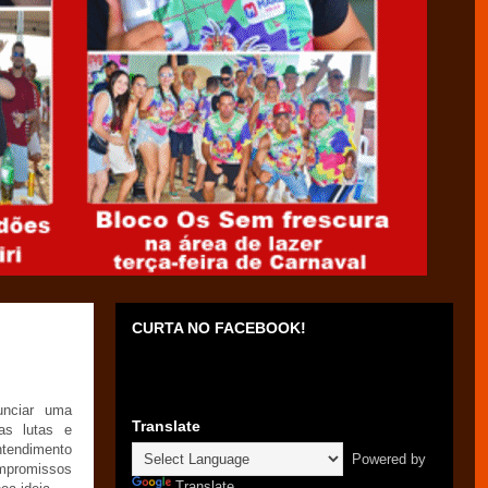
CURTA NO FACEBOOK!
nciar uma
Translate
as lutas e
tendimento
Powered by
ompromissos
Translate