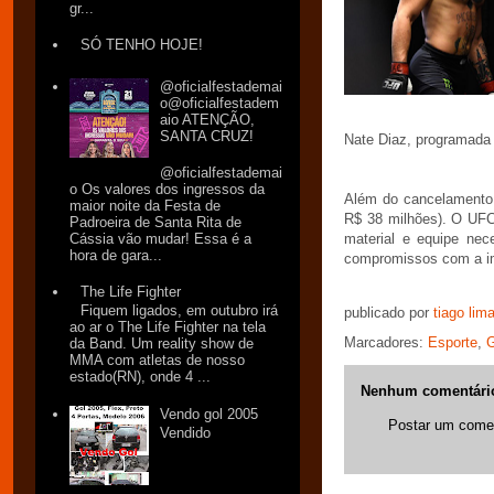
gr...
SÓ TENHO HOJE!
@oficialfestademai
o@oficialfestadem
aio ATENÇÃO,
SANTA CRUZ!
Nate Diaz, programada 
@oficialfestademai
o Os valores dos ingressos da
Além do cancelamento 
maior noite da Festa de
R$ 38 milhões). O UFC 
Padroeira de Santa Rita de
Cássia vão mudar! Essa é a
material e equipe nec
hora de gara...
compromissos com a i
The Life Fighter
Fiquem ligados, em outubro irá
publicado por
tiago lim
ao ar o The Life Fighter na tela
Marcadores:
Esporte
,
da Band. Um reality show de
MMA com atletas de nosso
estado(RN), onde 4 ...
Nenhum comentári
Vendo gol 2005
Postar um comen
Vendido