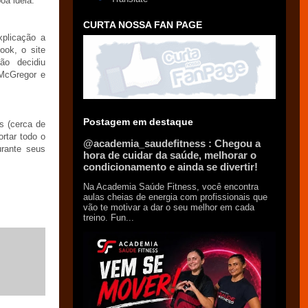
oa ideia.
CURTA NOSSA FAN PAGE
xplicação a
ook, o site
ão decidiu
 McGregor e
Postagem em destaque
s (cerca de
rtar todo o
@academia_saudefitness : Chegou a
urante seus
hora de cuidar da saúde, melhorar o
condicionamento e ainda se divertir!
Na Academia Saúde Fitness, você encontra
aulas cheias de energia com profissionais que
vão te motivar a dar o seu melhor em cada
treino. Fun...