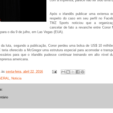
com a imprensa, parece não ter sido uma b
Após o irlandês publicar uma extensa e
respeito do caso em seu perfil no Faceb
TMZ Sports noticiou que a organizaç
cancelar de fato a revanche entre Conor
para o dia 9 de julho, em Las Vegas (EUA).
da luta, segundo a publicação, Conor perdeu uma bolsa de US$ 10 milhõe
teria oferecido a McGregor uma estrutura especial para acomodar e transpo
essários para que o irlandês pudesse continuar treinando em alto nível d
mprensa americana.
a
às
sexta-feira, abril 22, 2016
GERAL
,
Noticia
o:
tário