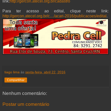
link:
http://gercon.atecel.org.br/cadastro
Para ter acesso ao edital, clique neste link:
http://gercon.atecel.org.br/c…/acari-2016/publicacoes/edital
.
tiago lima
às
sexta-feira, abril 22, 2016
Compartilhar
Nenhum comentário:
Postar um comentário