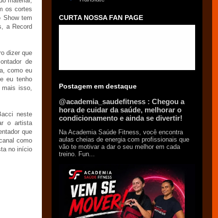
o material,
m os cortes
CURTA NOSSA FAN PAGE
go Show tem
s, a Record
ro dizer que
ontador de
ria, como eu
ue eu tenho
Postagem em destaque
mais isso,
@academia_saudefitness : Chegou a
hora de cuidar da saúde, melhorar o
Bacci neste
condicionamento e ainda se divertir!
r o artista
entador que
Na Academia Saúde Fitness, você encontra
aulas cheias de energia com profissionais que
 canal como
vão te motivar a dar o seu melhor em cada
ta no início
treino. Fun...