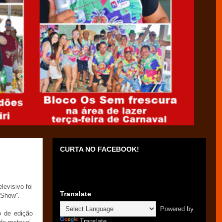
CURTA NO FACEBOOK!
evisivo foi
Translate
 Show”.
Powered by
o de edição
Translate