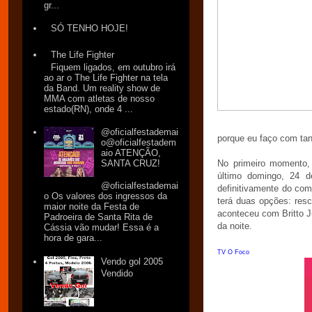
gr...
SÓ TENHO HOJE!
The Life Fighter
Fiquem ligados, em outubro irá
ao ar o The Life Fighter na tela
da Band. Um reality show de
MMA com atletas de nosso
estado(RN), onde 4 ...
@oficialfestademai
porque eu faço com tant
o@oficialfestadem
aio ATENÇÃO,
SANTA CRUZ!
No primeiro momento, 
último domingo, 24 de
@oficialfestademai
definitivamente do co
o Os valores dos ingressos da
terá duas opções: resc
maior noite da Festa de
aconteceu com Britto Ju
Padroeira de Santa Rita de
da noite.
Cássia vão mudar! Essa é a
hora de gara...
TV O Foco
Vendo gol 2005
Vendido