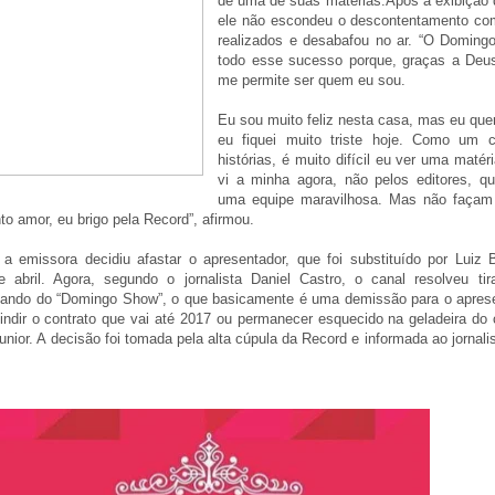
de uma de suas matérias.Após a exibição d
ele não escondeu o descontentamento co
realizados e desabafou no ar. “O Domin
todo esse sucesso porque, graças a Deu
me permite ser quem eu sou.
Eu sou muito feliz nesta casa, mas eu que
eu fiquei muito triste hoje. Como um c
histórias, é muito difícil eu ver uma maté
vi a minha agora, não pelos editores, q
uma equipe maravilhosa. Mas não façam 
o amor, eu brigo pela Record”, afirmou.
a emissora decidiu afastar o apresentador, que foi substituído por Luiz 
 abril. Agora, segundo o jornalista Daniel Castro, o canal resolveu tira
mando do “Domingo Show”, o que basicamente é uma demissão para o apres
indir o contrato que vai até 2017 ou permanecer esquecido na geladeira do
nior. A decisão foi tomada pela alta cúpula da Record e informada ao jornalis