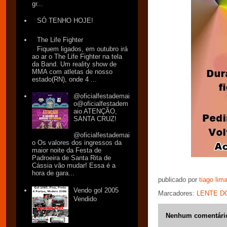
gr...
SÓ TENHO HOJE!
The Life Fighter
Fiquem ligados, em outubro irá
ao ar o The Life Fighter na tela
da Band. Um reality show de
MMA com atletas de nosso
estado(RN), onde 4 ...
@oficialfestademai
o@oficialfestadem
aio ATENÇÃO,
SANTA CRUZ!
@oficialfestademai
o Os valores dos ingressos da
maior noite da Festa de
Padroeira de Santa Rita de
Cássia vão mudar! Essa é a
hora de gara...
publicado por
tiago lim
Vendo gol 2005
Marcadores:
LENTE D
Vendido
Nenhum comentári