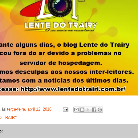
a
às
terça-feira, abril 12, 2016
O TRAIRY
o: