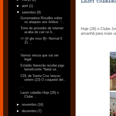
Lazer cidadã
►
abril
(1)
▼
setembro
(9)
Governadora Rosalba sobre
os ataques aos ônibus: “...
Torre de provedor de internet
Hoje (28) o Clube Ju
acaba de cair no b...
amanhã para mais um
<!--[if gte mso 9]> Normal 0
21 ...
...
Vamos nessa que vai ser
legal
Estádio Iberezão recebe jogo
beneficente “Natal se...
CDL de Santa Cruz lançou
ontem (23) O coquetel del...
...
Lazer cidadão Hoje (28) o
Clube ...
►
novembro
(16)
►
dezembro
(7)