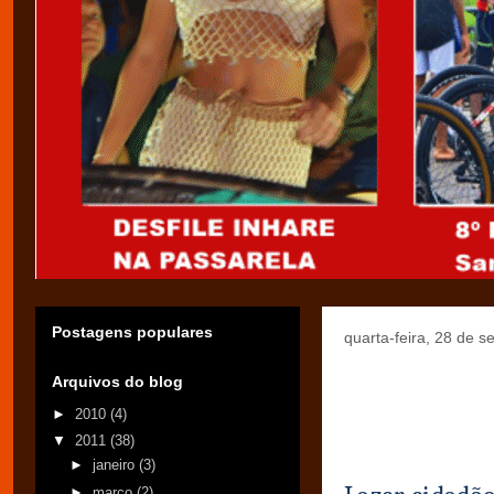
Postagens populares
quarta-feira, 28 de 
Arquivos do blog
►
2010
(4)
▼
2011
(38)
►
janeiro
(3)
►
março
(2)