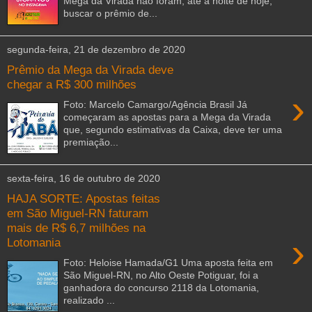
Mega da Virada não foram, até a noite de hoje,
buscar o prêmio de...
segunda-feira, 21 de dezembro de 2020
Prêmio da Mega da Virada deve
chegar a R$ 300 milhões
›
Foto: Marcelo Camargo/Agência Brasil Já
começaram as apostas para a Mega da Virada
que, segundo estimativas da Caixa, deve ter uma
premiação...
sexta-feira, 16 de outubro de 2020
HAJA SORTE: Apostas feitas
em São Miguel-RN faturam
mais de R$ 6,7 milhões na
›
Lotomania
Foto: Heloise Hamada/G1 Uma aposta feita em
São Miguel-RN, no Alto Oeste Potiguar, foi a
ganhadora do concurso 2118 da Lotomania,
realizado ...