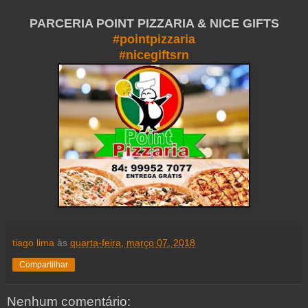
PARCERIA POINT PIZZARIA & NICE GIFTS
#pointpizzaria
#nicegiftsrn
tiago lima
às
quarta-feira, março 07, 2018
Compartilhar
Nenhum comentário: