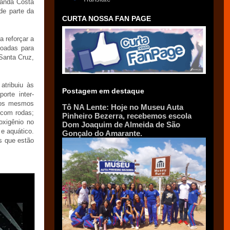
rnanda Costa
de parte da
CURTA NOSSA FAN PAGE
a reforçar a
doadas para
Santa Cruz,
atribuiu às
Postagem em destaque
orte inter-
 os mesmos
Tô NA Lente: Hoje no Museu Auta
 com rodas;
Pinheiro Bezerra, recebemos escola
oxigênio no
Dom Joaquim de Almeida de São
e aquático.
Gonçalo do Amarante.
s que estão