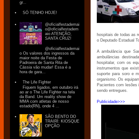
gr...
SÓ TENHO HOJE!
@oficialfestademai
o@oficialfestadem
aio ATENÇÃO,
hospitais de todas as 
SANTA CRUZ!
o Deputado Estadual To
@oficialfestademai
A ambulância que Sant
o Os valores dos ingressos da
ambulâncias destinada
maior noite da Festa de
Padroeira de Santa Rita de
hospitalar, com os e
Cássia vão mudar! Essa é a
instrumentos que exis
hora de gara...
suporte para soro e m
organismo. Os equipame
The Life Fighter
Pacientes com lesões 
Fiquem ligados, em outubro irá
sendo entregues.
ao ar o The Life Fighter na tela
da Band. Um reality show de
MMA com atletas de nosso
Publicidade>>>
estado(RN), onde 4 ...
SÃO BENTO DO
TRAIRÍ: KIOSQUE
OPÇÃO