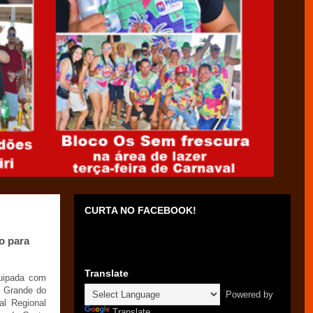
CURTA NO FACEBOOK!
o para
Translate
quipada com
o Grande do
Powered by
al Regional
Translate