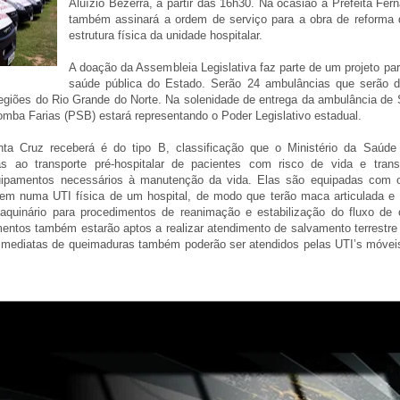
Aluízio Bezerra, a partir das 16h30. Na ocasião a Prefeita Fe
também assinará a ordem de serviço para a obra de reforma 
estrutura física da unidade hospitalar.
A doação da Assembleia Legislativa faz parte de um projeto par
saúde pública do Estado. Serão 24 ambulâncias que serão 
regiões do Rio Grande do Norte. Na solenidade de entrega da ambulância de 
mba Farias (PSB) estará representando o Poder Legislativo estadual.
a Cruz receberá é do tipo B, classificação que o Ministério da Saúde 
s ao transporte pré-hospitalar de pacientes com risco de vida e transp
quipamentos necessários à manutenção da vida. Elas são equipadas com
tem numa UTI física de um hospital, de modo que terão maca articulada e
aquinário para procedimentos de reanimação e estabilização do fluxo de 
ntos também estarão aptos a realizar atendimento de salvamento terrestre 
imediatas de queimaduras também poderão ser atendidos pelas UTI’s móvei