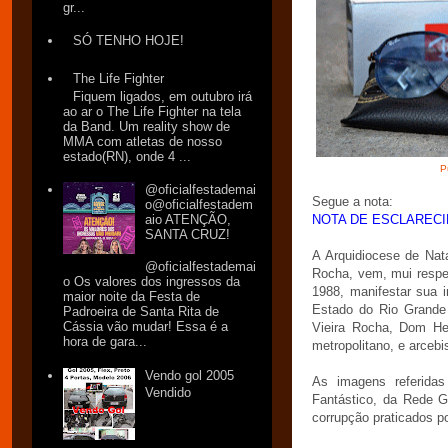
gr...
SÓ TENHO HOJE!
The Life Fighter
Fiquem ligados, em outubro irá
ao ar o The Life Fighter na tela
da Band. Um reality show de
MMA com atletas de nosso
estado(RN), onde 4 ...
P
@oficialfestademai
Segue a nota:
o@oficialfestadem
aio ATENÇÃO,
NOTA DE ESCLAREC
SANTA CRUZ!
A Arquidiocese de Nata
@oficialfestademai
Rocha, vem, mui respei
o Os valores dos ingressos da
1988, manifestar sua 
maior noite da Festa de
Estado do Rio Grande
Padroeira de Santa Rita de
Cássia vão mudar! Essa é a
Vieira Rocha, Dom He
hora de gara...
metropolitano, e arcebi
Vendo gol 2005
As imagens referidas
Vendido
Fantástico, da Rede G
corrupção praticados p