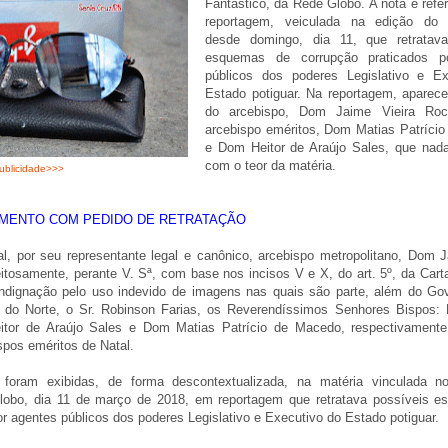
Fantástico, da Rede Globo. A nota é refe
reportagem, veiculada na edição do F
desde domingo, dia 11, que retratava
esquemas de corrupção praticados p
públicos dos poderes Legislativo e E
Estado potiguar. Na reportagem, apare
do arcebispo, Dom Jaime Vieira Ro
arcebispo eméritos, Dom Matias Patríci
e Dom Heitor de Araújo Sales, que nad
com o teor da matéria.
ublicidade>>>
IMENTO COM PEDIDO DE RETRATAÇÃO
l, por seu representante legal e canônico, arcebispo metropolitano, Dom J
tosamente, perante V. Sª, com base nos incisos V e X, do art. 5º, da Cart
indignação pelo uso indevido de imagens nas quais são parte, além do Go
 do Norte, o Sr. Robinson Farias, os Reverendíssimos Senhores Bispos
itor de Araújo Sales e Dom Matias Patrício de Macedo, respectivamente
spos eméritos de Natal.
 foram exibidas, de forma descontextualizada, na matéria vinculada n
lobo, dia 11 de março de 2018, em reportagem que retratava possíveis 
or agentes públicos dos poderes Legislativo e Executivo do Estado potiguar.