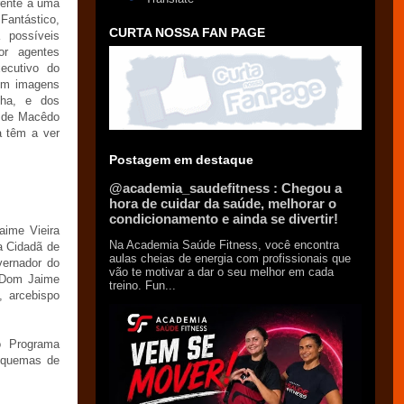
rente a uma
antástico,
CURTA NOSSA FAN PAGE
 possíveis
or agentes
xecutivo do
cem imagens
cha, e dos
o de Macêdo
a têm a ver
Postagem em destaque
@academia_saudefitness : Chegou a
hora de cuidar da saúde, melhorar o
condicionamento e ainda se divertir!
aime Vieira
Na Academia Saúde Fitness, você encontra
a Cidadã de
aulas cheias de energia com profissionais que
vernador do
vão te motivar a dar o seu melhor em cada
: Dom Jaime
treino. Fun...
, arcebispo
o Programa
esquemas de