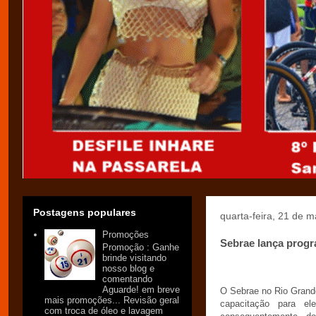
Postagens populares
quarta-feira, 21 de 
Promoções
Sebrae lança progr
Promoção : Ganhe
brinde visitando
nosso blog e
comentando
Aguarde! em breve
O Sebrae no Rio Grande
mais promoções... Revisão geral
capacitação para el
com troca de óleo e lavagem