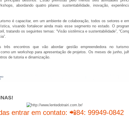
 principais destinos. Estão previstas pelo menos seis atividades princi
rkshops, abordando quatro pilares: sustentabilidade, inovação, experiênc
Turismo é capacitar, em um ambiente de colaboração, todos os setores e e
rística, visando fortalecer ainda mais esse segmento no estado. O program
il, tratando os seguintes temas: “Visão sistêmica e sustentabilidade”, “Comp
ia”.
 três encontros que vão abordar gestão empreendedora no turism
como um workshop para apresentação de projetos. Os meses de junho, jul
tros de tutoria e dinamização.
INAS!
das entrar em contato: 📲84: 99949-0842