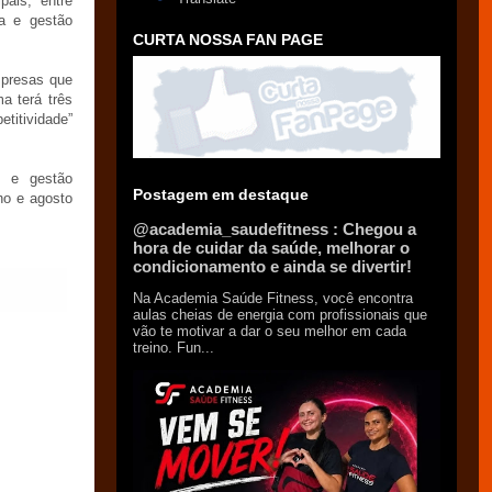
pais, entre
ia e gestão
CURTA NOSSA FAN PAGE
mpresas que
a terá três
etitividade”
o e gestão
Postagem em destaque
ho e agosto
@academia_saudefitness : Chegou a
hora de cuidar da saúde, melhorar o
condicionamento e ainda se divertir!
Na Academia Saúde Fitness, você encontra
aulas cheias de energia com profissionais que
vão te motivar a dar o seu melhor em cada
treino. Fun...