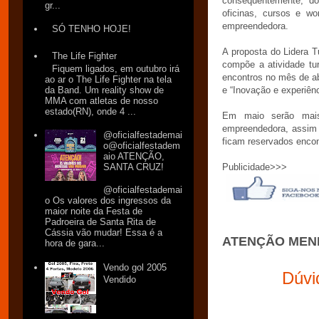
consequentemente, dos
gr...
oficinas, cursos e wo
empreendedora.
SÓ TENHO HOJE!
A proposta do Lidera 
The Life Fighter
compõe a atividade tu
Fiquem ligados, em outubro irá
encontros no mês de abr
ao ar o The Life Fighter na tela
da Band. Um reality show de
e “Inovação e experiênc
MMA com atletas de nosso
estado(RN), onde 4 ...
Em maio serão mais
empreendedora, assim 
@oficialfestademai
ficam reservados encon
o@oficialfestadem
aio ATENÇÃO,
SANTA CRUZ!
Publicidade>>>
@oficialfestademai
o Os valores dos ingressos da
maior noite da Festa de
Padroeira de Santa Rita de
Cássia vão mudar! Essa é a
ATENÇÃO MEN
hora de gara...
Vendo gol 2005
Dúvi
Vendido