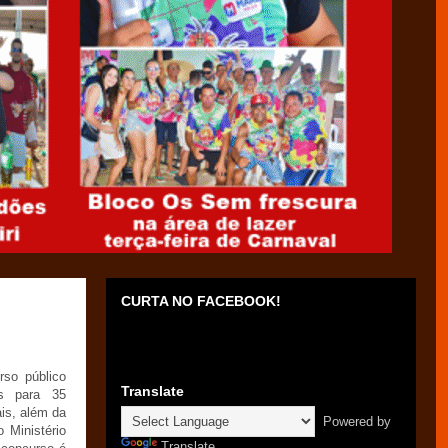
CURTA NO FACEBOOK!
rso público
Translate
s para 35
ais, além da
Powered by
 Ministério
Translate