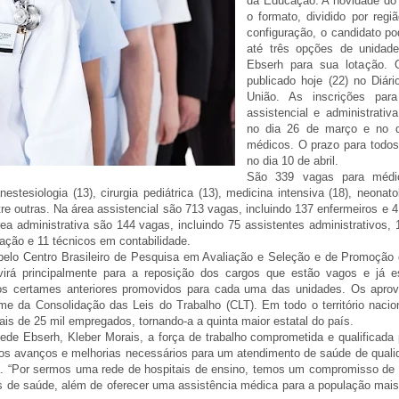
da Educação. A novidade do
o formato, dividido por regi
configuração, o candidato po
até três opções de unidad
Ebserh para sua lotação. O
publicado hoje (22) no Diári
União. As inscrições par
assistencial e administrativ
no dia 26 de março e no d
médicos. O prazo para todos
no dia 10 de abril.
São 339 vagas para médi
stesiologia (13), cirurgia pediátrica (13), medicina intensiva (18), neonato
tre outras. Na área assistencial são 713 vagas, incluindo 137 enfermeiros e 
 administrativa são 144 vagas, incluindo 75 assistentes administrativos, 1
mação e 11 técnicos em contabilidade.
 pelo Centro Brasileiro de Pesquisa em Avaliação e Seleção e de Promoção
virá principalmente para a reposição dos cargos que estão vagos e já 
os certames anteriores promovidos para cada uma das unidades. Os apro
me da Consolidação das Leis do Trabalho (CLT). Em todo o território nacio
is de 25 mil empregados, tornando-a a quinta maior estatal do país.
ede Ebserh, Kleber Morais, a força de trabalho comprometida e qualificada 
os avanços e melhorias necessários para um atendimento de saúde de qualid
a. “Por sermos uma rede de hospitais de ensino, temos um compromisso de
is de saúde, além de oferecer uma assistência médica para a população mais