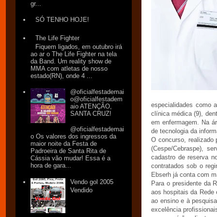
gr...
SÓ TENHO HOJE!
The Life Fighter
Fiquem ligados, em outubro irá
ao ar o The Life Fighter na tela
da Band. Um reality show de
MMA com atletas de nosso
estado(RN), onde 4 ...
@oficialfestademai
o@oficialfestadem
especialidades como ane
aio ATENÇÃO,
SANTA CRUZ!
clínica médica (9), den
em enfermagem. Na área
@oficialfestademai
de tecnologia da infor
o Os valores dos ingressos da
O concurso, realizado
maior noite da Festa de
(Cespe/Cebraspe), ser
Padroeira de Santa Rita de
cadastro de reserva n
Cássia vão mudar! Essa é a
hora de gara...
contratados sob o regi
Ebserh já conta com ma
Vendo gol 2005
Para o presidente da R
Vendido
aos hospitais da Rede 
ao ensino e à pesquis
excelência profissiona