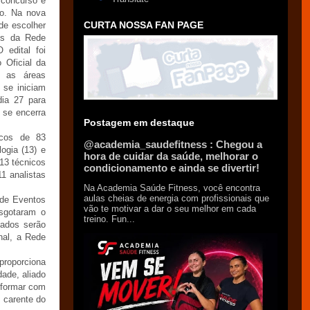
 concurso é
ão. Na nova
CURTA NOSSA FAN PAGE
de escolher
es da Rede
 edital foi
o Oficial da
a as áreas
a se iniciam
ia 27 para
 se encerra
Postagem em destaque
cos de 83
@academia_saudefitness : Chegou a
logia (13) e
hora de cuidar da saúde, melhorar o
413 técnicos
condicionamento e ainda se divertir!
1 analistas
Na Academia Saúde Fitness, você encontra
aulas cheias de energia com profissionais que
 de Eventos
vão te motivar a dar o seu melhor em cada
esgotaram o
treino. Fun...
vados serão
nal, a Rede
proporciona
ade, aliado
 formar com
 carente do