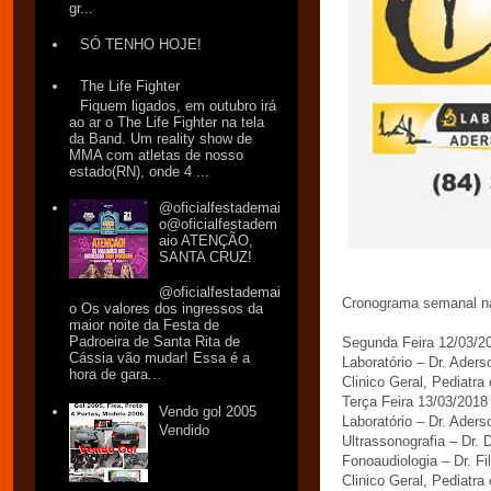
gr...
SÓ TENHO HOJE!
The Life Fighter
Fiquem ligados, em outubro irá
ao ar o The Life Fighter na tela
da Band. Um reality show de
MMA com atletas de nosso
estado(RN), onde 4 ...
@oficialfestademai
o@oficialfestadem
aio ATENÇÃO,
SANTA CRUZ!
@oficialfestademai
Cronograma semanal na 
o Os valores dos ingressos da
maior noite da Festa de
Padroeira de Santa Rita de
Segunda Feira 12/03/2
Cássia vão mudar! Essa é a
Laboratório – Dr. Aders
hora de gara...
Clinico Geral, Pediatra
Terça Feira 13/03/2018
Vendo gol 2005
Laboratório – Dr. Aders
Vendido
Ultrassonografia – Dr. 
Fonoaudiologia – Dr. Fi
Clinico Geral, Pediatra