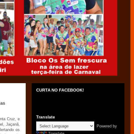
CURTA NO FACEBOOK!
das
Translate
nta Cruz, e
el, Jaçanã,
Powered by
lertando os
Translate