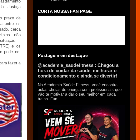
stramento
da Justiça
CURTA NOSSA FAN PAGE
o prazo de
ada entre os
sado, cerca
cípios não
situação.
 (TRE) e os
que pode em
Postagem em destaque
para fazer a
@academia_saudefitness : Chegou a
hora de cuidar da saúde, melhorar o
condicionamento e ainda se divertir!
Na Academia Saúde Fitness, você encontra
aulas cheias de energia com profissionais que
vão te motivar a dar o seu melhor em cada
treino. Fun...