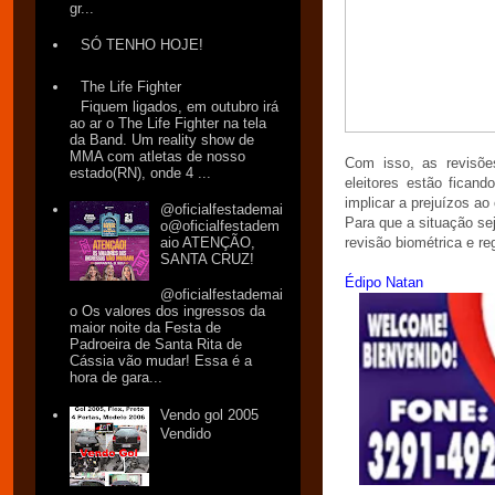
gr...
SÓ TENHO HOJE!
The Life Fighter
Fiquem ligados, em outubro irá
ao ar o The Life Fighter na tela
da Band. Um reality show de
MMA com atletas de nosso
Com isso, as revisões
estado(RN), onde 4 ...
eleitores estão fican
implicar a prejuízos ao
@oficialfestademai
Para que a situação sej
o@oficialfestadem
aio ATENÇÃO,
revisão biométrica e reg
SANTA CRUZ!
Édipo Natan
@oficialfestademai
o Os valores dos ingressos da
maior noite da Festa de
Padroeira de Santa Rita de
Cássia vão mudar! Essa é a
hora de gara...
Vendo gol 2005
Vendido