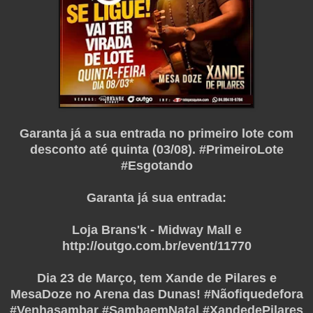
Garanta já a sua entrada no primeiro lote com
desconto até quinta (03/08). #PrimeiroLote
#Esgotando
Garanta já sua entrada:
Loja Brans'k - Midway Mall e
http://outgo.com.br/event/11770
Dia 23 de Março, tem Xande de Pilares e
MesaDoze no Arena das Dunas! #Nãofiquedefora
#Venhasambar #SambaemNatal #XandedePilares