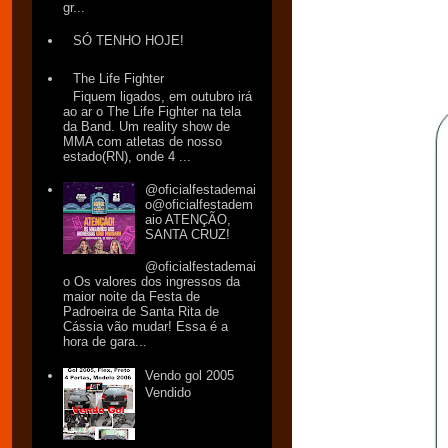
gr...
SÓ TENHO HOJE!
The Life Fighter
Fiquem ligados, em outubro irá
ao ar o The Life Fighter na tela
da Band. Um reality show de
MMA com atletas de nosso
estado(RN), onde 4 ...
@oficialfestademai
o@oficialfestadem
aio ATENÇÃO,
SANTA CRUZ!
@oficialfestademai
o Os valores dos ingressos da
maior noite da Festa de
Padroeira de Santa Rita de
Cássia vão mudar! Essa é a
hora de gara...
Vendo gol 2005
Vendido