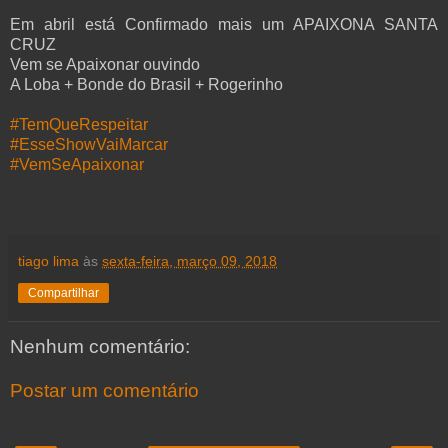
Em abril está Confirmado mais um APAIXONA SANTA
CRUZ
Vem se Apaixonar ouvindo
A Loba + Bonde do Brasil + Rogerinho
#TemQueRespeitar
#EsseShowVaiMarcar
#VemSeApaixonar
tiago lima
às
sexta-feira, março 09, 2018
Compartilhar
Nenhum comentário:
Postar um comentário