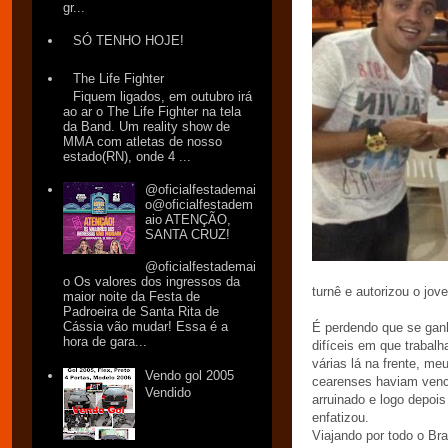
gr...
SÓ TENHO HOJE!
The Life Fighter
Fiquem ligados, em outubro irá
ao ar o The Life Fighter na tela
da Band. Um reality show de
MMA com atletas de nosso
estado(RN), onde 4 ...
@oficialfestademai
o@oficialfestadem
aio ATENÇÃO,
SANTA CRUZ!
@oficialfestademai
o Os valores dos ingressos da
turnê e autorizou o jov
maior noite da Festa de
Padroeira de Santa Rita de
Cássia vão mudar! Essa é a
É perdendo que se ganh
hora de gara...
difíceis em que trabal
várias lá na frente, m
Vendo gol 2005
cearenses haviam venci
Vendido
arruinado e logo depoi
enfatizou.
Viajando por todo o Bra