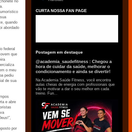
chonete no
a.
CURTA NOSSA FAN PAGE
humorístico
 sua
te, quando
oi abordado
do federal
Postagem em destaque
o jovem que
ira
@academia_saudefitness : Chegou a
ercializa
hora de cuidar da saúde, melhorar o
tem o meu
condicionamento e ainda se divertir!
pa pediu
Na Academia Saúde Fitness, você encontra
ial de sua
aulas cheias de energia com profissionais que
vão te motivar a dar o seu melhor em cada
treino. Fun...
empos
ta e abre
oristas
ava
Deus!”,
mposto por