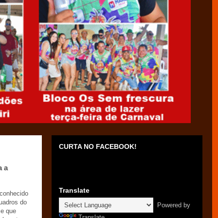
CURTA NO FACEBOOK!
a a
Translate
 conhecido
quadros do
Powered by
 e que
Translate