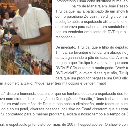
proporcionou uma cena inusitada numa lan
bairro de Manaíra em João Pesso
Tirulipa que havia participado de um show 
com o paraibano Zé Lezin, se dirigiu com a
produção após o espetáculo até a lanchone
se preparava para saborear um sanduíche f
por um vendedor ambulante de DVD que o
reconheceu.
De imediato, Tirulipa, que é filho do deputa
Tiririca, se levantou e foi dar um abraço n
estava ganhando o pão de cada dia. A prime
pergunta que Tirulipa fez ao jovem que com
DVDs E CDs durante a madrugada: “Você 
DVD oficial?”, o jovem disse que não, Tiruli
para que um produtor pegasse um DVD ofic
em a comercializá-lo: “Pode fazer três mil cópias e vender irmão!
a”, disse o humorista cearense, que se lembrou durante o espetáculo dos t
hava num circo e da eliminação no Domingão do Faustão; “Deus fecha uma por
eu futuro está nas mãos de Deus e logo após a eliminação, onde todos os hum
do e só eu perdi, diversas pessoas inclusive no Ceará disseram que eu est
s fui contratado para o mesmo programa, existe o nosso tempo e o tempo de 
sil, o espetáculo já foi visto por mais de 100 mil espectadores. O show é co