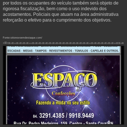
por todos os ocupantes do veículo também será objeto de
rigorosa fiscalização, bem como o uso indevido dos
acostamentos. Policiais que atuam na área administrativa
reforçarão o efetivo para o cumprimento dos objetivos.
Fonte:sitionovoemdestaque.com/
-=-
=-=--=-=-=-=---=-=-=-=-=-=-=-=-=-=-=-=-=-=-=-=-=--=-=-=-=-=-=-=--==-=