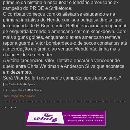
primeiro da história a nocautear o lendário americano ex-
campeão do PRIDE e Strikeforce.
O combate começou com os atletas se estudando e na
primeira iniciativa de Hendo com sua perigosa direita, que
foi nomeada de H-Bomb, Vitor Belfort encaixou um uppercut
de esquerda fazendo o americano cair em knockdown. Com
mais alguns golpes, enquanto o atleta americano tentava
repor a guarda, Vitor bombardeou-o de socos constantes até
a interrupção do árbitro ao ver que Hendo não tinha mais
chances de se defender.
A vitória credenciou Vitor Belfort a encarar o vencedor do
duelo entre Chris Weidman e Anderson Silva que acontece
em dezembro.
Será Vitor Belfort novamente campeão após tantos anos?
p
or Redação MMA Space.
Foto: Jason Silva / MMA Space.
por
Redação MMA Space
=-=-=-=-=-=-=-==-=-==-=-==-=-==-==-==-=-==-=-==-==-==--==-==-==-=-
=-==-=-