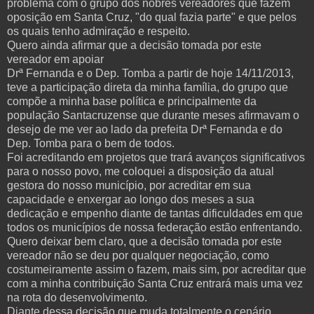
problema com o grupo dos nobres vereadores que fazem
oposição em Santa Cruz, "do qual fazia parte" e que pelos
os quais tenho admiração e respeito.
Quero ainda afirmar que a decisão tomada por este
vereador em apoiar
Drª Fernanda e o Dep. Tomba a partir de hoje 14/11/2013,
teve a participação direta da minha família, do grupo que
compõe a minha base política e principalmente da
população Santacruzense que durante meses afirmavam o
desejo de me ver ao lado da prefeita Drª Fernanda e do
Dep. Tomba para o bem de todos.
Foi acreditando em projetos que trará avanços significativos
para o nosso povo, me coloquei a disposição da atual
gestora do nosso município, por acreditar em sua
capacidade e enxergar ao longo dos meses a sua
dedicação e empenho diante de tantas dificuldades em que
todos os municípios de nossa federação estão enfrentando.
Quero deixar bem claro, que a decisão tomada por este
vereador não se deu por qualquer negociação, como
costumeiramente assim o fazem, mais sim, por acreditar que
com a minha contribuição Santa Cruz entrará mais uma vez
na rota do desenvolvimento.
Diante dessa decisão que muda totalmente o cenário