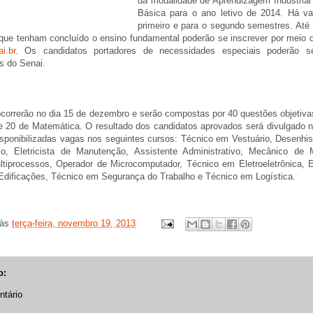
da modalidade de Aprendizagem Industrial
Básica para o ano letivo de 2014. Há v
primeiro e para o segundo semestres. Até 
que tenham concluído o ensino fundamental poderão se inscrever por meio 
i.br
. Os candidatos portadores de necessidades especiais poderão se
s do Senai.
correrão no dia 15 de dezembro e serão compostas por 40 questões objetiva
e 20 de Matemática. O resultado dos candidatos aprovados será divulgado n
isponibilizadas vagas nos seguintes cursos: Técnico em Vestuário, Desenhi
o, Eletricista de Manutenção, Assistente Administrativo, Mecânico de
ultiprocessos, Operador de Microcomputador, Técnico em Eletroeletrônica, 
Edificações, Técnico em Segurança do Trabalho e Técnico em Logística.
às
terça-feira, novembro 19, 2013
o:
tário