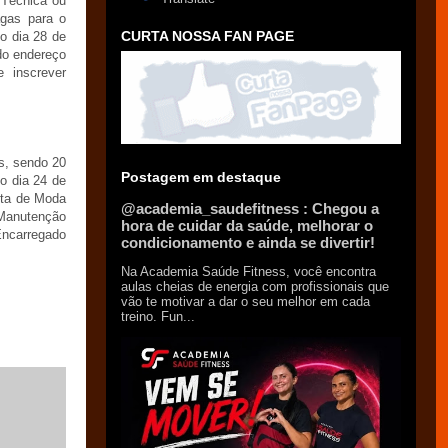
 Técnica ou
agas para o
CURTA NOSSA FAN PAGE
o dia 28 de
do endereço
 inscrever
s, sendo 20
Postagem em destaque
o dia 24 de
sta de Moda
@academia_saudefitness : Chegou a
 Manutenção
hora de cuidar da saúde, melhorar o
Encarregado
condicionamento e ainda se divertir!
Na Academia Saúde Fitness, você encontra
aulas cheias de energia com profissionais que
vão te motivar a dar o seu melhor em cada
treino. Fun...