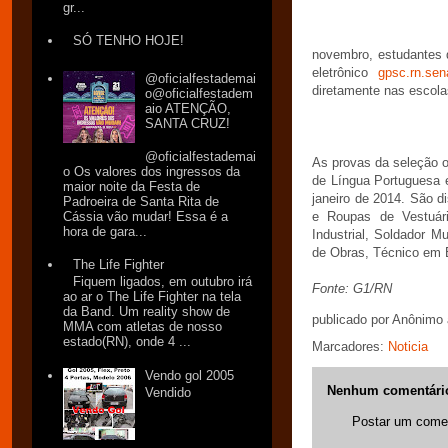
gr...
SÓ TENHO HOJE!
novembro, estudantes 
eletrônico
gpsc.rn.sena
@oficialfestademai
diretamente nas escola
o@oficialfestadem
aio ATENÇÃO,
SANTA CRUZ!
@oficialfestademai
As provas da seleção o
o Os valores dos ingressos da
de Língua Portuguesa 
maior noite da Festa de
janeiro de 2014. São d
Padroeira de Santa Rita de
Cássia vão mudar! Essa é a
e Roupas de Vestuári
hora de gara...
Industrial, Soldador M
de Obras, Técnico em 
The Life Fighter
Fiquem ligados, em outubro irá
Fonte: G1/RN
ao ar o The Life Fighter na tela
da Band. Um reality show de
publicado por
Anônimo
MMA com atletas de nosso
estado(RN), onde 4 ...
Marcadores:
Noticia
Vendo gol 2005
Nenhum comentári
Vendido
Postar um comen