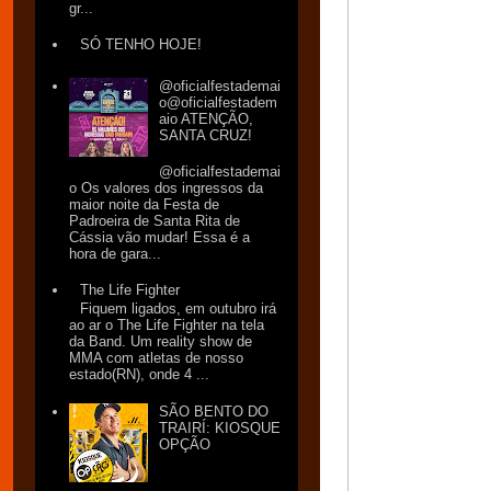
gr...
SÓ TENHO HOJE!
@oficialfestademai
o@oficialfestadem
aio ATENÇÃO,
SANTA CRUZ!
@oficialfestademai
o Os valores dos ingressos da
maior noite da Festa de
Padroeira de Santa Rita de
Cássia vão mudar! Essa é a
hora de gara...
The Life Fighter
Fiquem ligados, em outubro irá
ao ar o The Life Fighter na tela
da Band. Um reality show de
MMA com atletas de nosso
estado(RN), onde 4 ...
SÃO BENTO DO
TRAIRÍ: KIOSQUE
OPÇÃO