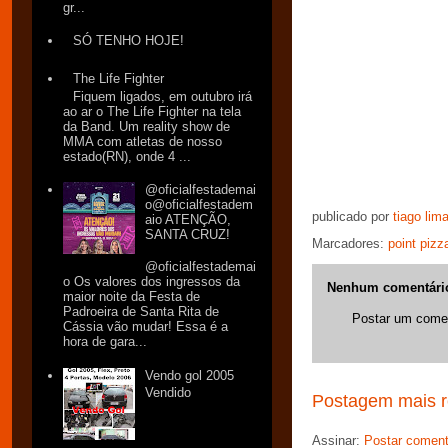
gr...
SÓ TENHO HOJE!
The Life Fighter
Fiquem ligados, em outubro irá
ao ar o The Life Fighter na tela
da Band. Um reality show de
MMA com atletas de nosso
estado(RN), onde 4 ...
@oficialfestademai
o@oficialfestadem
publicado por
tiago lim
aio ATENÇÃO,
SANTA CRUZ!
Marcadores:
point pizz
@oficialfestademai
o Os valores dos ingressos da
Nenhum comentári
maior noite da Festa de
Padroeira de Santa Rita de
Postar um comen
Cássia vão mudar! Essa é a
hora de gara...
Vendo gol 2005
Vendido
Postagem mais r
Assinar:
Postar coment