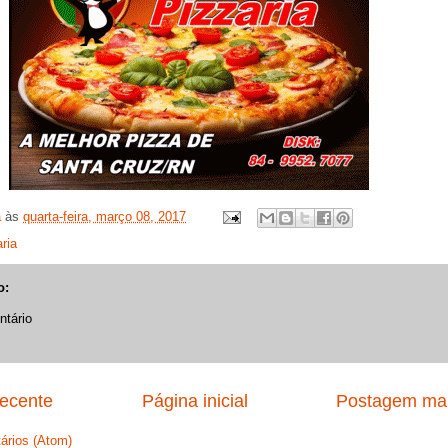
a
às
quarta-feira, março 08, 2017
aria
o:
tário
ecente
Página inicial
Postagem mai
ários (Atom)