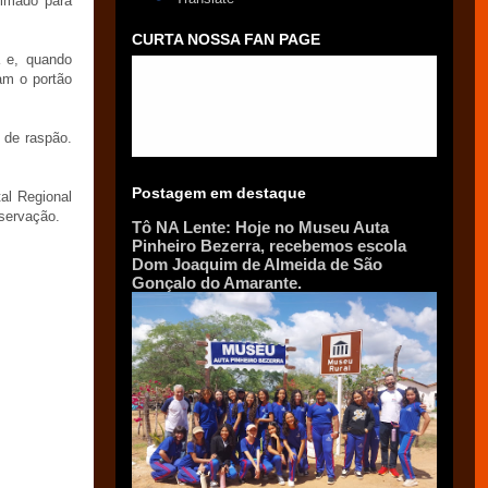
imado para
CURTA NOSSA FAN PAGE
a e, quando
am o portão
o de raspão.
Postagem em destaque
al Regional
bservação.
Tô NA Lente: Hoje no Museu Auta
Pinheiro Bezerra, recebemos escola
Dom Joaquim de Almeida de São
Gonçalo do Amarante.