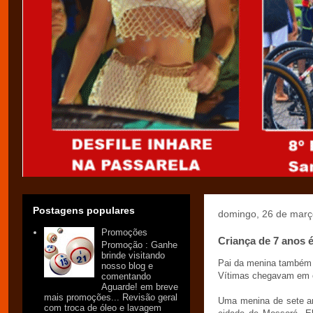
Postagens populares
domingo, 26 de març
Promoções
Criança de 7 anos é
Promoção : Ganhe
brinde visitando
Pai da menina também f
nosso blog e
Vítimas chegavam em c
comentando
Aguarde! em breve
mais promoções... Revisão geral
Uma menina de sete an
com troca de óleo e lavagem