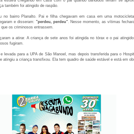
la estava chegando em casa com o pai quando bandidos teriam se aprox
nça também foi atingido de raspão.
eu no bairro Planalto. Pai e filha chegavam em casa em uma motociclet
hegaram e disseram:
"perdeu, perdeu"
. Nesse momento, as vítimas fechar
r que os criminosos entrassem.
aram a atirar. A criança de sete anos foi atingida no tórax e o pai atingid
nosos fugiram.
a e levada para a UPA de São Manoel, mas depois transferida para o Hospit
ue atingiu a criança transfixou. Ela tem quadro de saúde estável e está em o