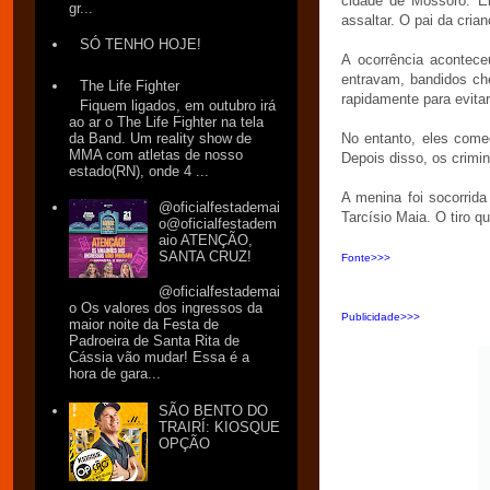
cidade de Mossoró. E
gr...
assaltar. O pai da cria
SÓ TENHO HOJE!
A ocorrência acontec
entravam, bandidos c
The Life Fighter
rapidamente para evita
Fiquem ligados, em outubro irá
ao ar o The Life Fighter na tela
da Band. Um reality show de
No entanto, eles começ
MMA com atletas de nosso
Depois disso, os crimi
estado(RN), onde 4 ...
A menina foi socorrid
@oficialfestademai
Tarcísio Maia. O tiro q
o@oficialfestadem
aio ATENÇÃO,
SANTA CRUZ!
Fonte>>>
@oficialfestademai
o Os valores dos ingressos da
Publicidade>>>
maior noite da Festa de
Padroeira de Santa Rita de
Cássia vão mudar! Essa é a
hora de gara...
SÃO BENTO DO
TRAIRÍ: KIOSQUE
OPÇÃO