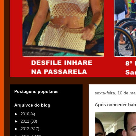
Postagens populares
sexta-feira, 10 de m
Após conceder habe
Arquivos do blog
►
2010
(4)
►
2011
(38)
►
2012
(817)