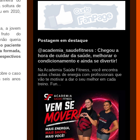
anheira do
 soltura de
u em 2010,
ca, a jovem
 fruto do
não queria
Postagem em destaque
do paciente
@academia_saudefitness : Chegou a
pa formada,
hora de cuidar da saúde, melhorar o
respectivos
condicionamento e ainda se divertir!
Na Academia Saúde Fitness, você encontra
sobre o caso
aulas cheias de energia com profissionais que
s seis anos
vão te motivar a dar o seu melhor em cada
treino. Fun...