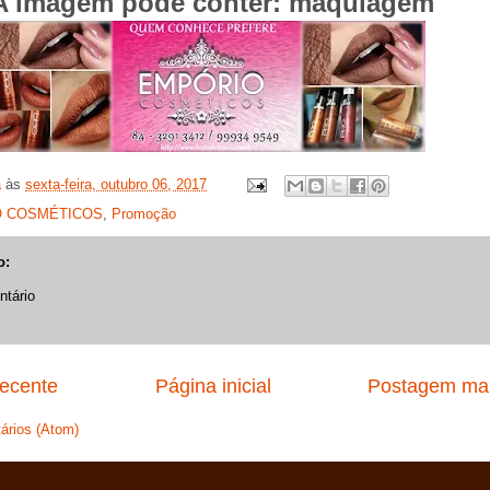
a
às
sexta-feira, outubro 06, 2017
 COSMÉTICOS
,
Promoção
o:
tário
ecente
Página inicial
Postagem mai
ários (Atom)