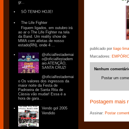
gr...
SÓ TENHO HOJE!
The Life Fighter
Fiquem ligados, em outubro irá
ao ar o The Life Fighter na tela
da Band. Um reality show de
MMA com atletas de nosso
estado(RN), onde 4 ...
publicado por
tiago lim
@oficialfestademai
Marcadores:
EMPÓRIO
o@oficialfestadem
aio ATENÇÃO,
SANTA CRUZ!
Nenhum comentári
@oficialfestademai
Postar um comen
o Os valores dos ingressos da
maior noite da Festa de
Padroeira de Santa Rita de
Cássia vão mudar! Essa é a
hora de gara...
Postagem mais r
Vendo gol 2005
Assinar:
Postar coment
Vendido