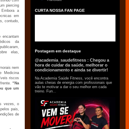
istindo com
um piercing
CURTA NOSSA FAN PAGE
. Embora a
técnicas em
s, contudo,
e encantam
édicos da
publicaram,
Postagem em destaque
obre elas,
@academia_saudefitness : Chegou a
hora de cuidar da saúde, melhorar o
 morais nem
condicionamento e ainda se divertir!
e Medicina
veis riscos
Na Academia Saúde Fitness, você encontra
aulas cheias de energia com profissionais que
frente.
“Na
vão te motivar a dar o seu melhor em cada
 ou que um
treino. Fun...
s vezes, o
pelos pais,
ondições de