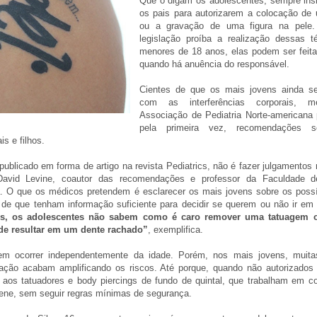
Que o digam os adolescentes, sempre ins
os pais para autorizarem a colocação de 
ou a gravação de uma figura na pele
legislação proíba a realização dessas 
menores de 18 anos, elas podem ser feita
quando há anuência do responsável.
Cientes de que os mais jovens ainda s
com as interferências corporais, m
Associação de Pediatria Norte-americana 
pela primeira vez, recomendações s
is e filhos.
publicado em forma de artigo na revista Pediatrics, não é fazer julgamentos
 David Levine, coautor das recomendações e professor da Faculdade d
. O que os médicos pretendem é esclarecer os mais jovens sobre os possí
 de que tenham informação suficiente para decidir se querem ou não ir em 
es, os adolescentes não sabem como é caro remover uma tatuagem
ode resultar em um dente rachado”
, exemplifica.
m ocorrer independentemente da idade. Porém, nos mais jovens, muita
ação acabam amplificando os riscos. Até porque, quando não autorizados 
r aos tatuadores e body piercings de fundo de quintal, que trabalham em c
ene, sem seguir regras mínimas de segurança.