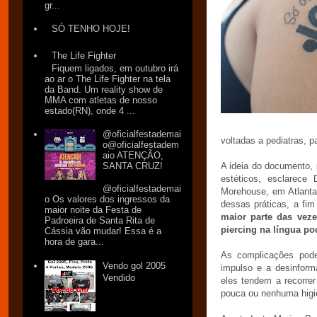
gr...
SÓ TENHO HOJE!
The Life Fighter
Fiquem ligados, em outubro irá
ao ar o The Life Fighter na tela
da Band. Um reality show de
MMA com atletas de nosso
estado(RN), onde 4 ...
@oficialfestademai
voltadas a pediatras, pa
o@oficialfestadem
aio ATENÇÃO,
SANTA CRUZ!
A ideia do documento, 
estéticos, esclarece
@oficialfestademai
Morehouse, em Atlanta
o Os valores dos ingressos da
dessas práticas, a fim
maior noite da Festa de
maior parte das vez
Padroeira de Santa Rita de
piercing na língua p
Cássia vão mudar! Essa é a
hora de gara...
As complicações pode
Vendo gol 2005
impulso e a desinform
Vendido
eles tendem a recorre
pouca ou nenhuma higi