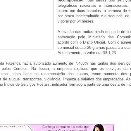
recomposição”
das tarifas dos serviço
telegráficos nacionais e internacionais.
ocorre em duas parcelas: a primeira de 
por prazo indeterminado e a segunda, de
vigorar por 64 meses.
A revisão das tarifas ainda depende de pu
aprovação pelo Ministério das Comuni
acordo com o Diário Oficial. Com o aumen
comercial de até 20 gramas passará a cust
Anteriormente, o valor era R$ 1,23.
o da Fazenda havia autorizado aumento de 7,485% nas tarifas dos serviço
os pelos Correios. Na época, a empresa explicou que os serviços da e
s anos, com base na recomposição dos custos, como aumento dos 
 de aluguel, transportes, vigilância, limpeza e salários dos empregados. As
o Índice de Serviços Postais, indicador formado a partir de uma cesta de ín