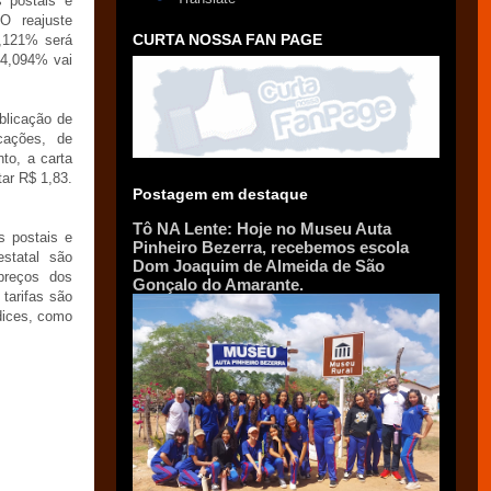
s postais e
 O reajuste
CURTA NOSSA FAN PAGE
6,121% será
 4,094% vai
blicação de
cações, de
to, a carta
ar R$ 1,83.
Postagem em destaque
Tô NA Lente: Hoje no Museu Auta
s postais e
Pinheiro Bezerra, recebemos escola
statal são
Dom Joaquim de Almeida de São
preços dos
Gonçalo do Amarante.
 tarifas são
dices, como