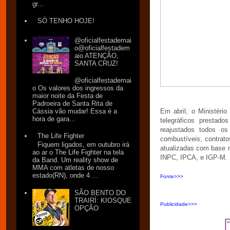
gr...
SÓ TENHO HOJE!
@oficialfestademai
o@oficialfestadem
aio ATENÇÃO,
SANTA CRUZ!
@oficialfestademai
o Os valores dos ingressos da
maior noite da Festa de
Padroeira de Santa Rita de
Cássia vão mudar! Essa é a
Em abril, o Ministéri
hora de gara...
telegráficos prestad
reajustados todos o
The Life Fighter
combustíveis, contratos
Fiquem ligados, em outubro irá
atualizadas com base n
ao ar o The Life Fighter na tela
INPC, IPCA, e IGP-M.
da Band. Um reality show de
MMA com atletas de nosso
estado(RN), onde 4 ...
Fonte>>>
SÃO BENTO DO
TRAIRÍ: KIOSQUE
Publicidade>>>
OPÇÃO