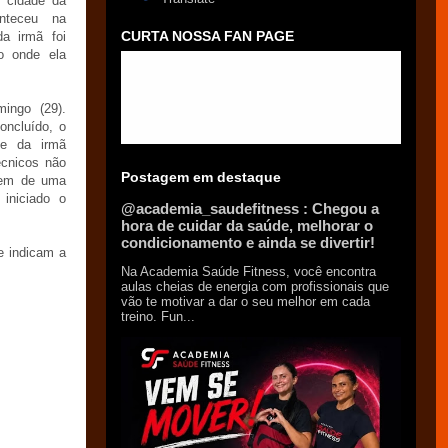
 cidade da
nteceu na
CURTA NOSSA FAN PAGE
a irmã foi
o onde ela
mingo (29).
oncluído, o
ade da irmã
écnicos não
Postagem em destaque
 nem de uma
iniciado o
@academia_saudefitness : Chegou a
hora de cuidar da saúde, melhorar o
condicionamento e ainda se divertir!
e indicam a
Na Academia Saúde Fitness, você encontra
aulas cheias de energia com profissionais que
vão te motivar a dar o seu melhor em cada
treino. Fun...