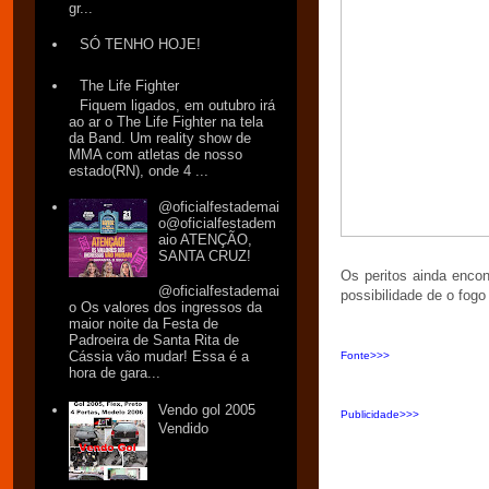
gr...
SÓ TENHO HOJE!
The Life Fighter
Fiquem ligados, em outubro irá
ao ar o The Life Fighter na tela
da Band. Um reality show de
MMA com atletas de nosso
estado(RN), onde 4 ...
@oficialfestademai
o@oficialfestadem
aio ATENÇÃO,
SANTA CRUZ!
Os peritos ainda encon
@oficialfestademai
possibilidade de o fogo
o Os valores dos ingressos da
maior noite da Festa de
Padroeira de Santa Rita de
Cássia vão mudar! Essa é a
Fonte>>>
hora de gara...
Vendo gol 2005
Publicidade>>>
Vendido