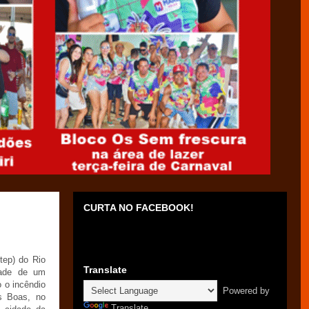
CURTA NO FACEBOOK!
Itep) do Rio
Translate
dade de um
o o incêndio
Powered by
s Boas, no
Translate