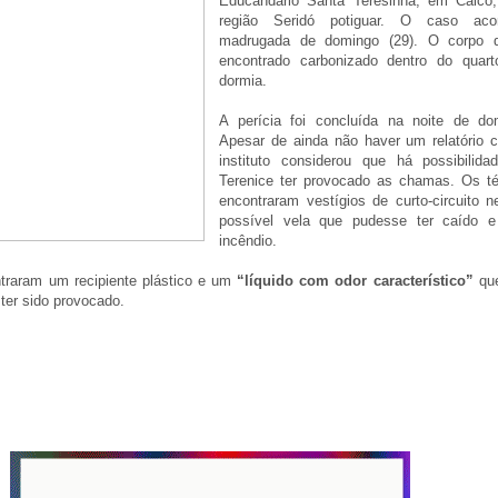
Educandário Santa Teresinha, em Caicó,
região Seridó potiguar. O caso aco
madrugada de domingo (29). O corpo d
encontrado carbonizado dentro do quart
dormia.
A perícia foi concluída na noite de do
Apesar de ainda não haver um relatório c
instituto considerou que há possibilid
Terenice ter provocado as chamas. Os t
encontraram vestígios de curto-circuito
possível vela que pudesse ter caído e 
incêndio.
traram um recipiente plástico e um
“líquido com odor característico”
qu
 ter sido provocado.