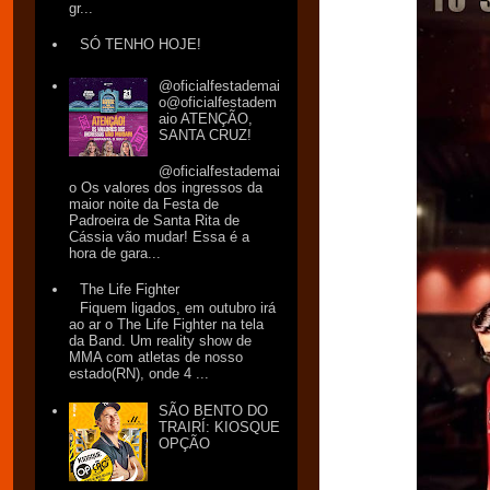
gr...
SÓ TENHO HOJE!
@oficialfestademai
o@oficialfestadem
aio ATENÇÃO,
SANTA CRUZ!
@oficialfestademai
o Os valores dos ingressos da
maior noite da Festa de
Padroeira de Santa Rita de
Cássia vão mudar! Essa é a
hora de gara...
The Life Fighter
Fiquem ligados, em outubro irá
ao ar o The Life Fighter na tela
da Band. Um reality show de
MMA com atletas de nosso
estado(RN), onde 4 ...
SÃO BENTO DO
TRAIRÍ: KIOSQUE
OPÇÃO