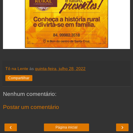
Tô na Lente
às
quinta-feira, julho 28, 2022
Compartilhar
Nenhum comentário:
Postar um comentário
‹
›
Página inicial