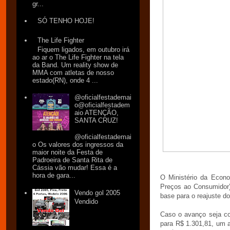
gr...
SÓ TENHO HOJE!
The Life Fighter
Fiquem ligados, em outubro irá
ao ar o The Life Fighter na tela
da Band. Um reality show de
MMA com atletas de nosso
estado(RN), onde 4 ...
@oficialfestademai
o@oficialfestadem
aio ATENÇÃO,
SANTA CRUZ!
@oficialfestademai
o Os valores dos ingressos da
maior noite da Festa de
Padroeira de Santa Rita de
Cássia vão mudar! Essa é a
hora de gara...
O Ministério da Econo
Preços ao Consumidor)
Vendo gol 2005
base para o reajuste d
Vendido
Caso o avanço seja co
para R$ 1.301,81, um a