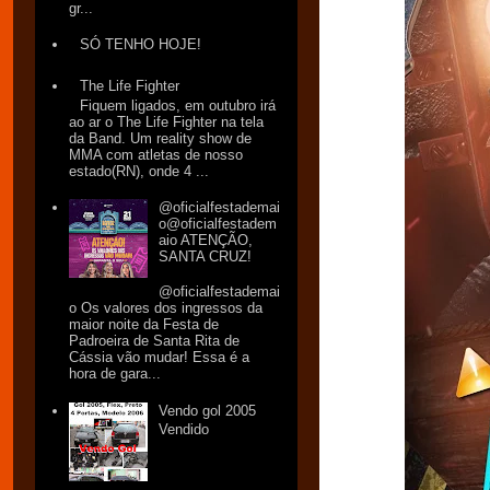
gr...
SÓ TENHO HOJE!
The Life Fighter
Fiquem ligados, em outubro irá
ao ar o The Life Fighter na tela
da Band. Um reality show de
MMA com atletas de nosso
estado(RN), onde 4 ...
@oficialfestademai
o@oficialfestadem
aio ATENÇÃO,
SANTA CRUZ!
@oficialfestademai
o Os valores dos ingressos da
maior noite da Festa de
Padroeira de Santa Rita de
Cássia vão mudar! Essa é a
hora de gara...
Vendo gol 2005
Vendido