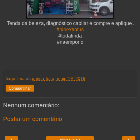
Tenda da beleza, diagnóstico capilar e compre e aplique .
‪#‎bioextratus
‬#todalinda
#naemporio
tiago lima
às
quinta-feira, maio 19, 2016
Compartilhar
Nenhum comentário:
Postar um comentário
‹
›