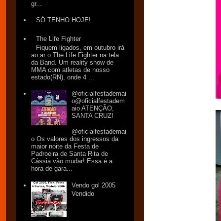
gr...
SÓ TENHO HOJE!
The Life Fighter
Fiquem ligados, em outubro irá
ao ar o The Life Fighter na tela
da Band. Um reality show de
MMA com atletas de nosso
estado(RN), onde 4 ...
@oficialfestademai
o@oficialfestadem
aio ATENÇÃO,
SANTA CRUZ!
@oficialfestademai
o Os valores dos ingressos da
maior noite da Festa de
Padroeira de Santa Rita de
Cássia vão mudar! Essa é a
hora de gara...
Vendo gol 2005
Vendido