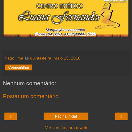
tiago lima
às
quinta-feira, maio 19, 2016
Compartilhar
Nenhum comentário:
Postar um comentário
‹
›
Página inicial
Ver versão para a web