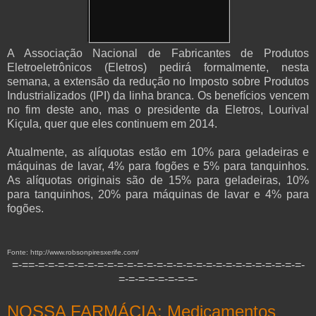
A Associação Nacional de Fabricantes de Produtos
Eletroeletrônicos (Eletros) pedirá formalmente, nesta
semana, a extensão da redução no Imposto sobre Produtos
Industrializados (IPI) da linha branca. Os benefícios vencem
no fim deste ano, mas o presidente da Eletros, Lourival
Kiçula, quer que eles continuem em 2014.
Atualmente, as alíquotas estão em 10% para geladeiras e
máquinas de lavar, 4% para fogões e 5% para tanquinhos.
As alíquotas originais são de 15% para geladeiras, 10%
para tanquinhos, 20% para máquinas de lavar e 4% para
fogões.
Fonte: http://www.robsonpiresxerife.com/
=-==-=-=-=-=-=-=-=-=-=-=-=-=-=-=-=-=-=-=-=-=-=-=-=-=-=-=-=-
=-=-=-=-=-=-=-=-
NOSSA FARMÁCIA; Medicamentos