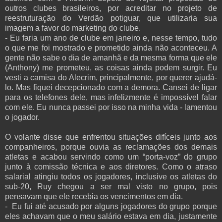
outros clubes brasileiros, por acreditar no projeto de
reestruturação do Verdão potiguar, que utilizaria sua
imagem a favor do marketing do clube.
- Eu faria um ano de clube em janeiro e, nesse tempo, tudo
o que me foi mostrado e prometido ainda não aconteceu. A
gente não sabe o dia de amanhã e da mesma forma que ele
(Anthony) me prometeu, as coisas ainda podem surgir. Eu
vesti a camisa do Alecrim, principalmente, por querer ajudá-
lo. Mas fiquei decepcionado com a demora. Cansei de ligar
para os telefones dele, mas infelizmente é impossível falar
com ele. Eu nunca passei por isso na minha vida - lamentou
o jogador.
O volante disse que enfrentou situações difíceis junto aos
companheiros, porque ouvia as reclamações dos demais
atletas e acabou servindo como um “porta-voz” do grupo
junto à comissão técnica e aos diretores. Como o atraso
salarial atingiu todos os jogadores, inclusive os atletas do
sub-20, Ruy chegou a ser mal visto no grupo, pois
pensavam que ele recebia os vencimentos em dia.
- Eu fui até acusado por alguns jogadores do grupo porque
eles achavam que o meu salário estava em dia, justamente