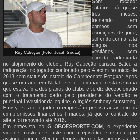
Sem receber
salários há quase
três meses,
treinando em
campos sem
condições de jogo,
sofrendo com a falta
d'água nos
vestiários, sem
Ruy Cabeção (Foto: Jocaff Souza)
comida adequada
no alojamento do clube... Ruy Cabeção cansou. Bateu a
indignação no jogador contratado pelo Alecrim no início de
2013 com status de estrela do Campeonato Potiguar. Após
quase um ano em Natal, ele foi informado nesta semana
que estava fora dos planos do clube e se diz decepcionado
com o tratamento dado pelo presidente do Verdão e
principal investidor da equipe, o inglês Anthony Armstrong-
Emery. Para o jogador, o empresário precisa arcar com os
compromissos financeiros firmados, já que o contrato do
atleta foi renovado até 2016.
Em entrevista ao
GLOBOESPORTE.COM
, o experiente
volante mostrou-se triste com o episódio e relatou que
assinou com o Alecrim depois de rejeitar propostas de