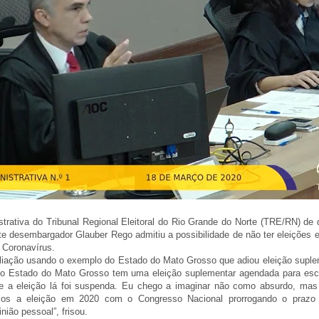
trativa do Tribunal Regional Eleitoral do Rio Grande do Norte (TRE/RN) de q
rte desembargador Glauber Rego admitiu a possibilidade de não ter eleições
 Coronavírus.
liação usando o exemplo do Estado do Mato Grosso que adiou eleição suple
No Estado do Mato Grosso tem uma eleição suplementar agendada para es
 e a eleição lá foi suspenda. Eu chego a imaginar não como absurdo, m
rmos a eleição em 2020 com o Congresso Nacional prorrogando o prazo 
ião pessoal”, frisou.