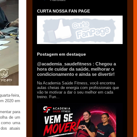
CURTA NOSSA FAN PAGE
Postagem em destaque
@academia_saudefitness : Chegou a
hora de cuidar da saúde, melhorar o
condicionamento e ainda se divertir!
Na Academia Saúde Fitness, você encontra
aulas cheias de energia com profissionais que
vão te motivar a dar o seu melhor em cada
uarta-feira,
treino. Fun...
 em 2020 em
mentar para
colha de um
as como uma
dos atuais