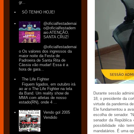
gr...
SÓ TENHO HOJE!
@oficialfestademai
o@oficialfestadem
aio ATENÇÃO,
SANTA CRUZ!
@oficialfestademai
o Os valores dos ingressos da
maior noite da Festa de
Padroeira de Santa Rita de
Cássia vão mudar! Essa é a
hora de gara...
The Life Fighter
Fiquem ligados, em outubro irá
ao ar o The Life Fighter na tela
Durante sessão adminis
da Band. Um reality show de
MMA com atletas de nosso
18, o presidente da co
estado(RN), onde 4 ...
virtude da pandemia de
Ele fundamentou a ava
Vendo gol 2005
escolha de senador. “
Vendido
senador da República
possibilidade não te
mandatários. É uma opin