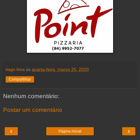
tiago lima
às
quarta-feira, março 25, 2020
Compartilhar
Nenhum comentário:
Postar um comentário
‹
›
Página inicial