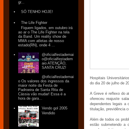
gr...
SÓ TENHO HOJE!
The Life Fighter
Fiquem ligados, em outubro irá
ao ar o The Life Fighter na tela
da Band. Um reality show de
MMA com atletas de nosso
estado(RN), onde 4 ...
@oficialfestademai
o@oficialfestadem
aio ATENÇÃO,
SANTA CRUZ!
@oficialfestademai
Hospitais Universitári
o Os valores dos ingressos da
do dia 20 de julho de 
maior noite da Festa de
Padroeira de Santa Rita de
A Greve é reflexo do
Cássia vão mudar! Essa é a
hora de gara...
ofereceu reajuste sal
dependentes legais a 
Vendo gol 2005
titulação, previdência
Vendido
Além de todos os prob
estão submetendo a c