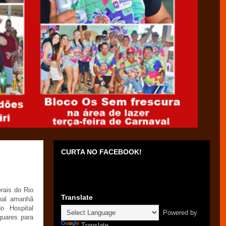
CURTA NO FACEBOOK!
erais do Rio
Translate
nal amanhã
o Hospital
Powered by
guares para
Translate