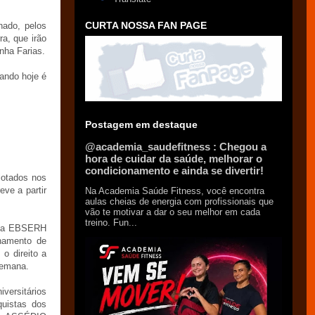
CURTA NOSSA FAN PAGE
nado, pelos
a, que irão
nha Farias.
uando hoje é
Postagem em destaque
@academia_saudefitness : Chegou a
hora de cuidar da saúde, melhorar o
condicionamento e ainda se divertir!
otados nos
ve a partir
Na Academia Saúde Fitness, você encontra
aulas cheias de energia com profissionais que
vão te motivar a dar o seu melhor em cada
treino. Fun...
o, a EBSERH
nhamento de
o direito a
semana.
versitários
quistas dos