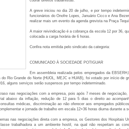
cobrar direitos trabalhistas.
A greve iniciou no dia 20 de julho, e por tempo indetermi
funcionários do Onofre Lopes, Januário Cicco e Ana Bezerr
realizar mais um evento da agenda grevista na Praça Tequi
A maior reivindicação é a cobrança da escola 12 por 36, q
colocada a carga horária de 6 horas.
Confira nota emitida pelo sindicato da categoria:
COMUNICADO À SOCIEDADE POTIGUAR
Em assembleia realizada pelos empregados da EBSERH,l
os do Rio Grande do Norte (HUOL, MEJC e HUAB), foi votado por início de gre
2016, alguns serviços serão suspensos por tempo indeterminado.
 atraso nas negociações com a empresa, pois após 7 meses de negociaçã
arial abaixo da inflação, redução de 12 para 5 dias o direito ao acompa
consultas médicas, discriminação ao não oferecer aos empregados públicos 
 complementar e jornada de trabalho em escala 12×36 horas diurna durante a 
lemas nas negociações direta com a empresa, os Gestores dos Hospitais Uni
lasse trabalhadora a um ambiente hostil, na qual não respeitam as con