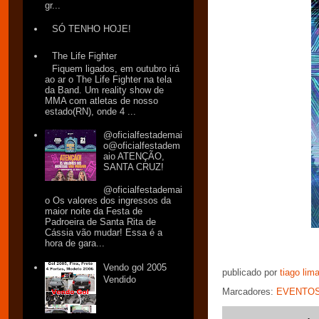
gr...
SÓ TENHO HOJE!
The Life Fighter
Fiquem ligados, em outubro irá
ao ar o The Life Fighter na tela
da Band. Um reality show de
MMA com atletas de nosso
estado(RN), onde 4 ...
@oficialfestademai
o@oficialfestadem
aio ATENÇÃO,
SANTA CRUZ!
@oficialfestademai
o Os valores dos ingressos da
maior noite da Festa de
Padroeira de Santa Rita de
Cássia vão mudar! Essa é a
hora de gara...
Vendo gol 2005
publicado por
tiago lim
Vendido
Marcadores:
EVENTO