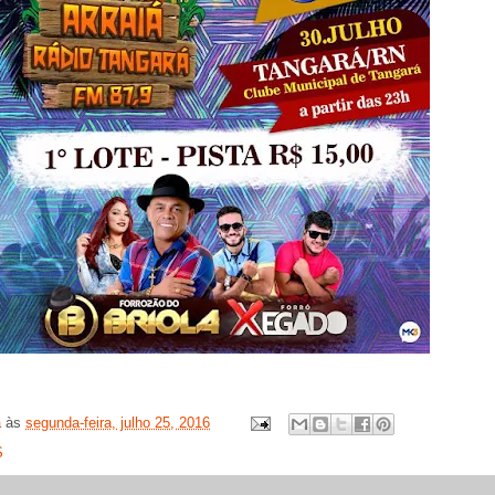
a
às
segunda-feira, julho 25, 2016
S