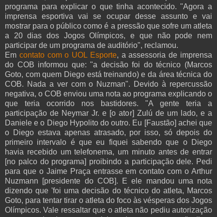
programa para explicar o que tinha acontecido. "Agora a
imprensa esportiva vai se ocupar desse assunto e vai
mostrar para o público como é a pressão que sofre um atleta
a 20 dias dos Jogos Olímpicos, e que não pode nem
participar de um programa de auditório", reclamou.
Em
contato com o UOL Esporte
, a assessoria de imprensa
do COB informou que: "a decisão foi do técnico (Marcos
Goto, com quem Diego está treinando) e da área técnica do
COB. Nada a ver com o Nuzman". Devido à repercussão
negativa, o COB enviou uma nota ao programa explicando o
que teria ocorrido nos bastidores. "A gente teria a
participação de Neymar Jr. e [o ator] Zulú de um lado, e a
Daniele e o Diego Hypolito do outro. Eu [Faustão] achei que
o Diego estava apenas atrasado, por isso, só depois do
primeiro intervalo é que eu fiquei sabendo que o Diego
havia recebido um telefonema, um minuto antes de entrar
[no palco do programa] proibindo a participação dele. Pedi
para que o Jaime Praça entrasse em contato com o Arthur
Nuzmann [presidente do COB]. E ele mandou uma nota
dizendo que 'foi uma decisão do técnico do atleta, Marcos
Goto, para tentar tirar o atleta do foco às vésperas dos Jogos
Olímpicos. Vale ressaltar que o atleta não pediu autorização