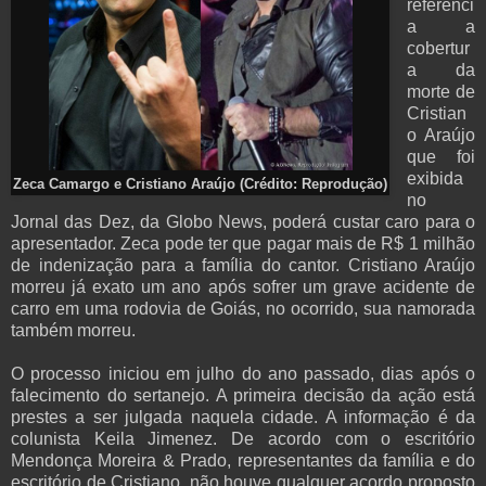
referênci
a a
cobertur
a da
morte de
Cristian
o Araújo
que foi
exibida
Zeca Camargo e Cristiano Araújo (Crédito: Reprodução)
no
Jornal das Dez, da Globo News, poderá custar caro para o
apresentador. Zeca pode ter que pagar mais de R$ 1 milhão
de indenização para a família do cantor. Cristiano Araújo
morreu já exato um ano após sofrer um grave acidente de
carro em uma rodovia de Goiás, no ocorrido, sua namorada
também morreu.
O processo iniciou em julho do ano passado, dias após o
falecimento do sertanejo. A primeira decisão da ação está
prestes a ser julgada naquela cidade. A informação é da
colunista Keila Jimenez. De acordo com o escritório
Mendonça Moreira & Prado, representantes da família e do
escritório de Cristiano, não houve qualquer acordo proposto