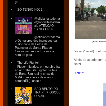
gr...
SÓ TENHO HOJE!
@oficialfestademai
o@oficialfestadem
aio ATENÇÃO,
SANTA CRUZ!
@oficialfestademai
o Os valores dos ingressos da
(Foto: Herm
maior noite da Festa de
Padroeira de Santa Rita de
Cássia vão mudar! Essa é a
Social (Sesed) confirmo
hora de gara...
Ainda de acordo com a
The Life Fighter
Natal.
Fiquem ligados, em outubro irá
ao ar o The Life Fighter na tela
Fonte>>>
da Band. Um reality show de
MMA com atletas de nosso
estado(RN), onde 4 ...
SÃO BENTO DO
TRAIRÍ: KIOSQUE
OPÇÃO