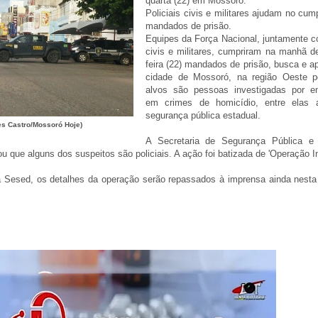
quarta (22) em Mossoró.
Policiais civis e militares ajudam no cu
mandados de prisão.
Equipes da Força Nacional, juntamente co
civis e militares, cumpriram na manhã de
feira (22) mandados de prisão, busca e a
cidade de Mossoró, na região Oeste p
alvos são pessoas investigadas por e
em crimes de homicídio, entre elas 
segurança pública estadual.
es Castro/Mossoró Hoje)
A Secretaria de Segurança Pública e
u que alguns dos suspeitos são policiais. A ação foi batizada de 'Operação In
 Sesed, os detalhes da operação serão repassados à imprensa ainda nesta