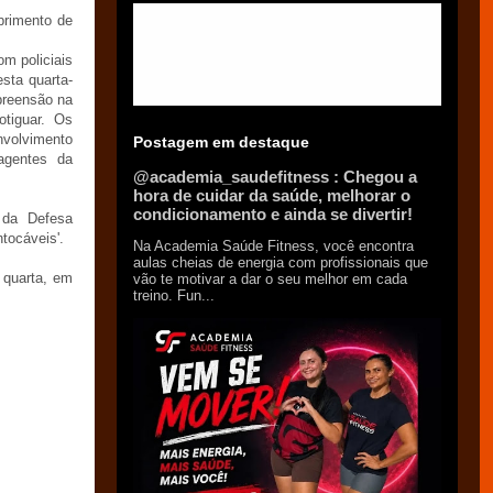
mprimento de
m policiais
sta quarta-
preensão na
otiguar. Os
nvolvimento
Postagem em destaque
agentes da
@academia_saudefitness : Chegou a
hora de cuidar da saúde, melhorar o
condicionamento e ainda se divertir!
 da Defesa
tocáveis'.
Na Academia Saúde Fitness, você encontra
aulas cheias de energia com profissionais que
 quarta, em
vão te motivar a dar o seu melhor em cada
treino. Fun...